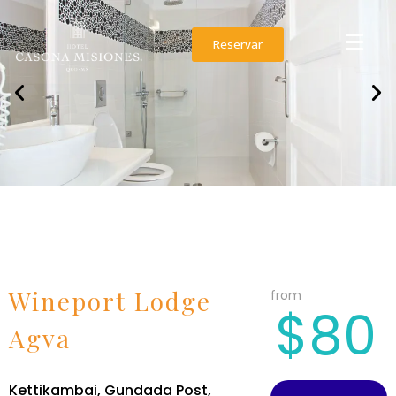
Reservar
Wineport Lodge
from
$80
Agva
Kettikambai, Gundada Post,