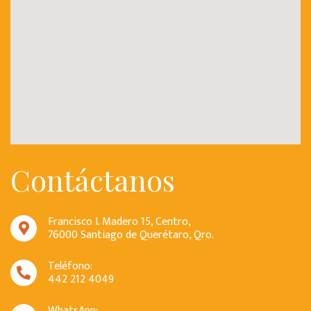
Contáctanos
Francisco I. Madero 15, Centro,
76000 Santiago de Querétaro, Qro.
Teléfono:
442 212 4049
WhatsApp: